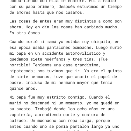
compartiendo con ella me enamoré. Fui a hablar
con su papá primero, después estuvimos un tiempo
de amores hasta que nos casamos.
Las cosas de antes eran muy distintas a como son
ahora. Hoy en día las cosas han cambiado mucho.
Es otra época.
Cuando murió mi mamá yo estaba muy chiquito, en
esa época usaba pantalones bombache. Luego murió
mi papá en un accidente automovilístico y
quedamos siete huérfanos y tres tías. ¡Fue
horrible! Teníamos una casa grandísima,
hipotecada; nos tuvimos que ir. Yo era el quinto
de siete hermanos, tuve que asumir el papel de
padre, incluso de mi hermana mayor que tenía
quince años.
Mi papá fue muy estricto conmigo. Cuando él
murió no descansé ni un momento, yo me quedé en
su puesto. Trabajé desde los ocho años en una
zapatería, aprendiendo corte y costura de
calzado. Un muchacho con ropa larga, porque
antes cuando uno se ponía pantalón largo ya uno