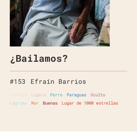
¿Bailamos?
#
153
Efraín Barrios
Cerveza
Ligera
Perro
Paraguas
Oculto
Lágrima
Mar
Buenas
Lugar de 1000 estrellas