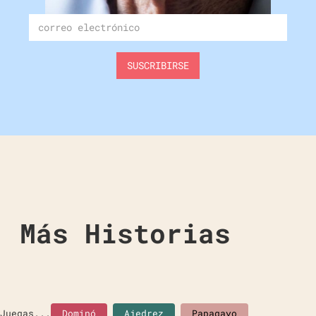
Más Historias
Juegas...
Dominó
Ajedrez
Papagayo