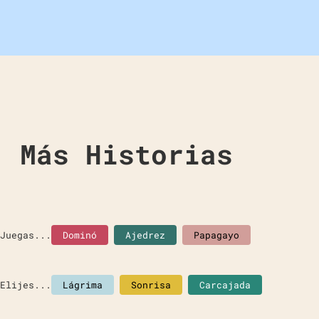
Más Historias
Juegas...
Dominó
Ajedrez
Papagayo
Elijes...
Lágrima
Sonrisa
Carcajada