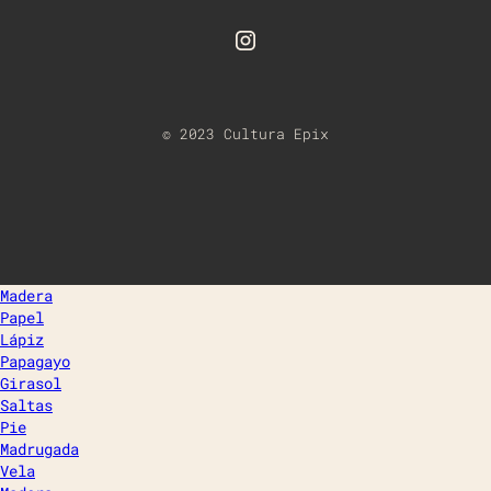
© 2023 Cultura Epix
Madera
Papel
Lápiz
Papagayo
Girasol
Saltas
Pie
Madrugada
Vela