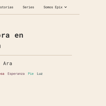
storias
Series
Somos Epix
bra en
n
 Ara
osa
Esperanza
Pie
Luz