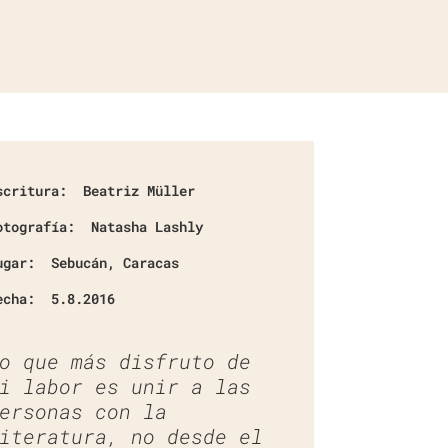
scritura:
Beatriz Müller
otografía:
Natasha Lashly
ugar:
Sebucán, Caracas
echa:
5.8.2016
o que más disfruto de
i labor es unir a las
ersonas con la
iteratura, no desde el