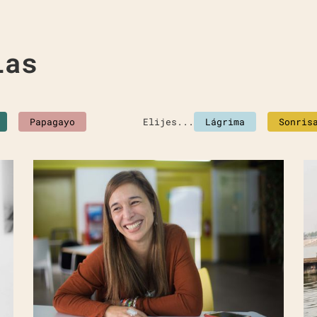
ias
Papagayo
Elijes...
Lágrima
Sonris