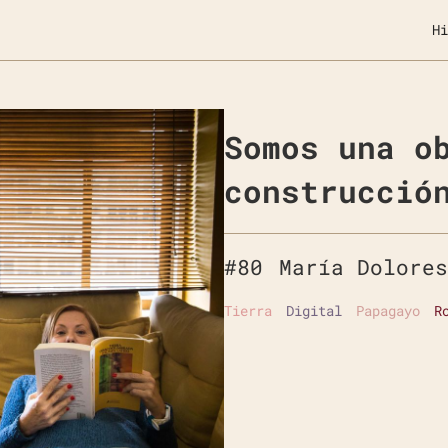
Hi
Somos una o
construcció
#
80
María Dolores
Tierra
Digital
Papagayo
R