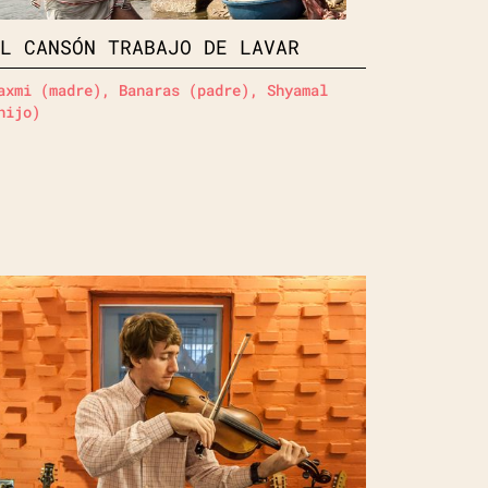
EL CANSÓN TRABAJO DE LAVAR
axmi (madre), Banaras (padre), Shyamal
hijo)