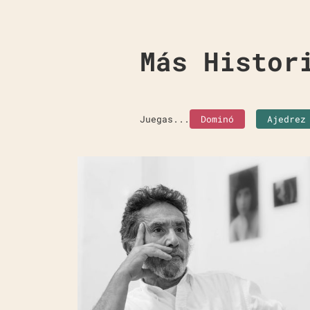
Más Histor
Juegas...
Dominó
Ajedrez