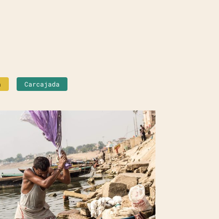
a
Carcajada