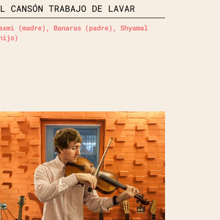
EL CANSÓN TRABAJO DE LAVAR
axmi (madre), Banaras (padre), Shyamal
hijo)