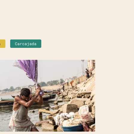
a
Carcajada