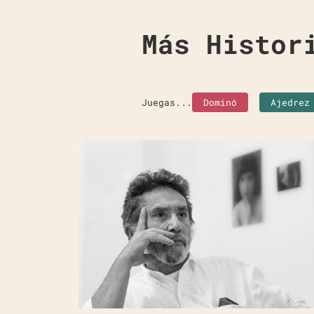
Más Histor
Juegas...
Dominó
Ajedrez