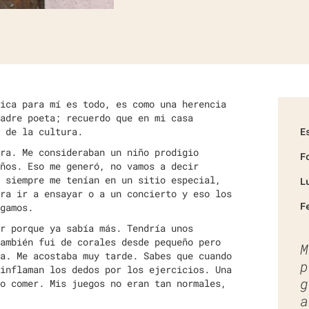
ica para mí es todo, es como una herencia
adre poeta; recuerdo que en mi casa
 de la cultura.
E
ra. Me consideraban un niño prodigio
F
ños. Eso me generó, no vamos a decir
 siempre me tenían en un sitio especial,
L
ra ir a ensayar o a un concierto y eso los
F
gamos.
r porque ya sabía más. Tendría unos
ambién fui de corales desde pequeño pero
M
a. Me acostaba muy tarde. Sabes que cuando
p
inflaman los dedos por los ejercicios. Una
g
o comer. Mis juegos no eran tan normales,
a