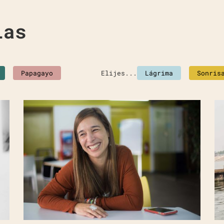
ias
Papagayo
Elijes...
Lágrima
Sonris