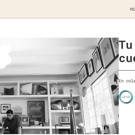
Hi
Tu
cu
En col